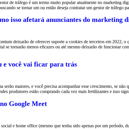
stor de tráfego é um termo muito popular atualmente no marketing digit
buscando se tornar um ou então deseja contratar um gestor de tráfego 
omo isso afetará anunciantes do marketing di
m deixarão de oferecer suporte a cookies de terceiros em 2022, o que
tal se tornarão menos eficazes ou até mesmo deixarão de funcionar com
e você vai ficar para trás
a serão maiores, e você precisa acompanhar esse crescimento, se não qu
utores estão comprando cada vez mais fertilizantes e isso signific
 no Google Meet
ocial e home office (mesmo que tenha sido apenas por um período, duran