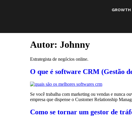
GROWTH
Autor:
Johnny
Estrategista de negócios online.
O que é software CRM (Gestão de
Se você trabalha com marketing ou vendas e nunca ouv
empresa que dispense o Customer Relationship Manage
Como se tornar um gestor de tráf