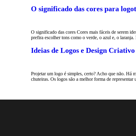
O significado das cores para logo
O significado das cores Cores mais fáceis de serem ide
prefira escolher tons como o verde, o azul e, o laranja
Ideias de Logos e Design Criativo
Projetar um logo é simples, certo? Acho que não. Há 
chuteiras. Os logos são a melhor forma de representa