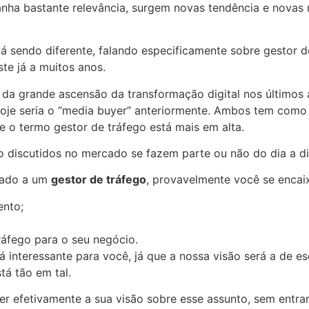
anha bastante relevância, surgem novas tendência e novas 
tá sendo diferente, falando especificamente sobre gestor
te já a muitos anos.
o da grande ascensão da transformação digital nos último
o hoje seria o “media buyer” anteriormente. Ambos tem com
e o termo gestor de tráfego está mais em alta.
o discutidos no mercado se fazem parte ou não do dia a dia
nado a um
gestor de tráfego
, provavelmente você se encai
ento;
áfego para o seu negócio.
á interessante para você, já que a nossa visão será a de e
tá tão em tal.
er efetivamente a sua visão sobre esse assunto, sem entra