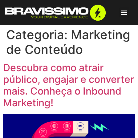
Categoria:
Marketing
de Conteúdo
Descubra como atrair
público, engajar e converter
mais. Conheça o Inbound
Marketing!