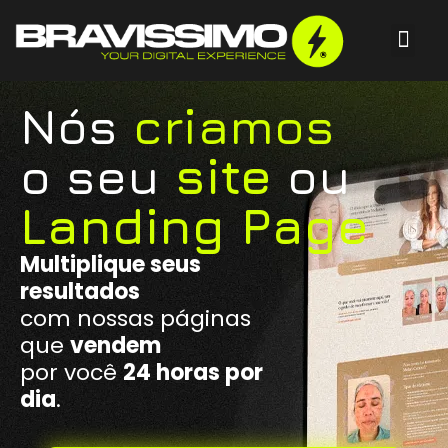
Nós
criamos
o seu
site
ou
Landing Page
Multiplique seus
resultados
com nossas páginas
que
vendem
por você
24 horas por
dia
.