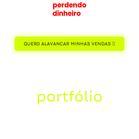
perdendo
dinheiro
e
oportunidades
.
QUERO ALAVANCAR MINHAS VENDAS
Nosso
portfólio
Empresas que
confiaram em
nós
e multiplicaram