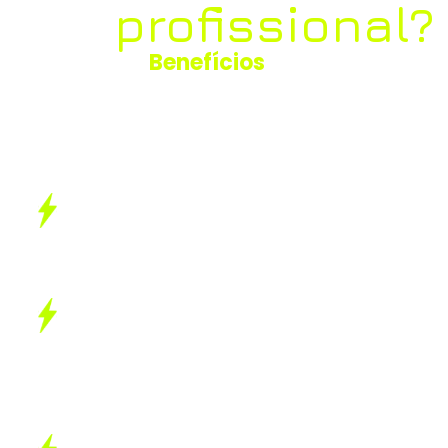
profissional?
Benefícios
de
ter um site com
a gente
Um site profissional transmite confiança
imediata. Ele mostra que sua empresa é
séria, estruturada e estável.
Diferente das redes sociais, aqui você
comanda a narrativa. Apresente sua
marca com foco total na conversão.
Seu site trabalha por você enquanto você