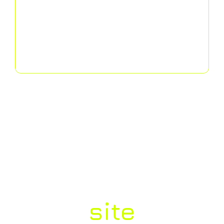
Porque
você
precisa
de um
site