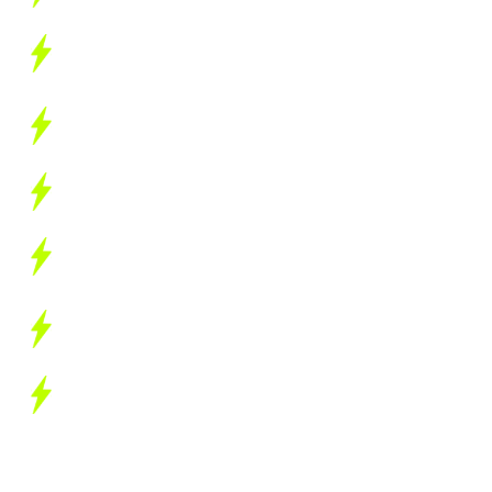
Aparece no Google e ajuda no
posicionamento (SEO)
Apresenta sua empresa de forma completa
e organizada
Fortalece a autoridade da marca
Funciona como vitrine digital e canal
institucional
Permite navegação entre diferentes
conteúdos e serviços
Trabalha sua marca 24h por dia
Site ou