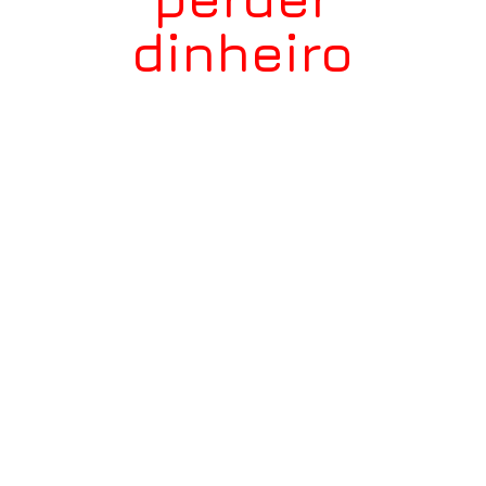
dinheiro
Se sua empresa
não tem um site
ou tem, mas ele
não gera
resultados
, é
hora de mudar.
Estar online é o
básico, mas só
funciona com
um
site rápido
,
estratégico
e
que
converte
.
Caso contrário,
você está