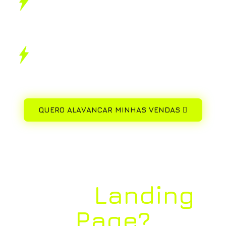
dorme, apresentando seus produtos,
tirando dúvidas e fechando vendas.
Com técnicas de SEO, seu site pode
aparecer nas primeiras posições de busca
e atrair visitantes qualificados.
QUERO ALAVANCAR MINHAS VENDAS
Para que serve
uma
Landing
Page?