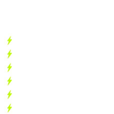
Landing Page?
Do que sua empresa precisa agora?
Aqui vai um leve comparativo:
Landing Page:
Foco total na conversão
Mais leads qualificados
Mensuração fácil de resultados
Baixo custo e alto retorno
Campanhas mais eficientes
A/B Tests e otimização constante