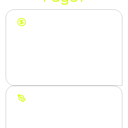
Converta mais
Não basta atrair visitas, você precisa
transformar cliques em clientes.
Criamos landing pages com foco
total em resultados reais: mais
agendamentos, leads e vendas.
Design que vende
Layouts estratégicos, foco visual no